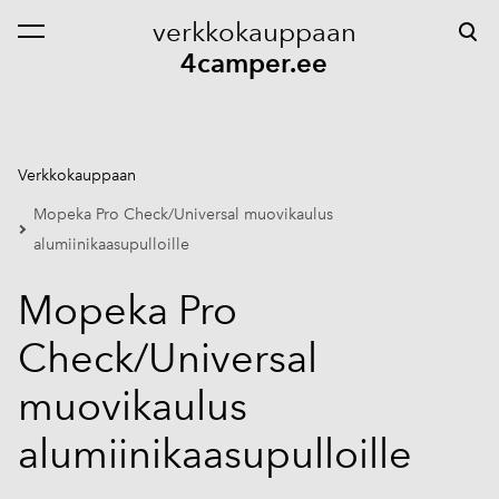
verkkokauppaan
on lisätty ostoskoriin.
Katso ostoskoria
4camper.ee
Verkkokauppaan
Mopeka Pro Check/Universal muovikaulus
alumiinikaasupulloille
Mopeka Pro
Check/Universal
muovikaulus
alumiinikaasupulloille
1 / 6