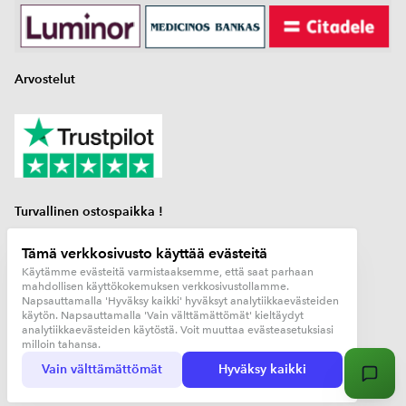
Arvostelut
Turvallinen ostospaikka !
Tämä verkkosivusto käyttää evästeitä
kaasupullon mittari
Käytämme evästeitä varmistaaksemme, että saat parhaan
kaasuanturi
mahdollisen käyttökokemuksen verkkosivustollamme.
Napsauttamalla 'Hyväksy kaikki' hyväksyt analytiikkaevästeiden
matkailuauto lisävarusteet
käytön. Napsauttamalla 'Vain välttämättömät' kieltäydyt
analytiikkaevästeiden käytöstä. Voit muuttaa evästeasetuksiasi
milloin tahansa.
© Copyright 2026 Reniardo OÜ. All Rights Reserved.
Vain välttämättömät
Hyväksy kaikki