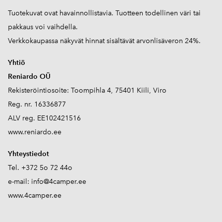
Tuotekuvat ovat havainnollistavia. Tuotteen todellinen väri tai
pakkaus voi vaihdella.
Verkkokaupassa näkyvät hinnat sisältävät arvonlisäveron 24%.
Yhtiö
Reniardo OÜ
Rekisteröintiosoite: Toompihla 4, 75401 Kiili, Viro
Reg. nr. 16336877
ALV reg. EE102421516
www.reniardo.ee
Yhteystiedot
Tel. +372 5o 72 44o
e-mail:
info@4camper.ee
www.4camper.ee