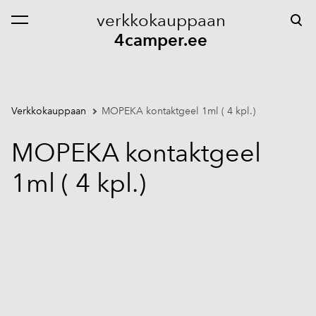
verkkokauppaan
on lisätty ostoskoriin.
Katso ostoskoria
4camper.ee
Verkkokauppaan
MOPEKA kontaktgeel 1ml ( 4 kpl.)
MOPEKA kontaktgeel
1ml ( 4 kpl.)