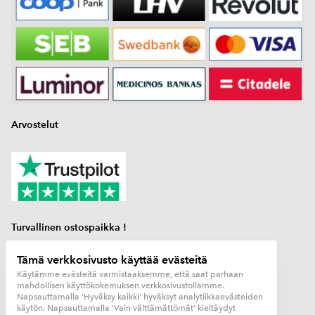
Arvostelut
Turvallinen ostospaikka !
Tämä verkkosivusto käyttää evästeitä
kaasupullon mittari
Käytämme evästeitä varmistaaksemme, että saat parhaan
kaasuanturi
mahdollisen käyttökokemuksen verkkosivustollamme.
Napsauttamalla 'Hyväksy kaikki' hyväksyt analytiikkaevästeiden
matkailuauto lisävarusteet
käytön. Napsauttamalla 'Vain välttämättömät' kieltäydyt