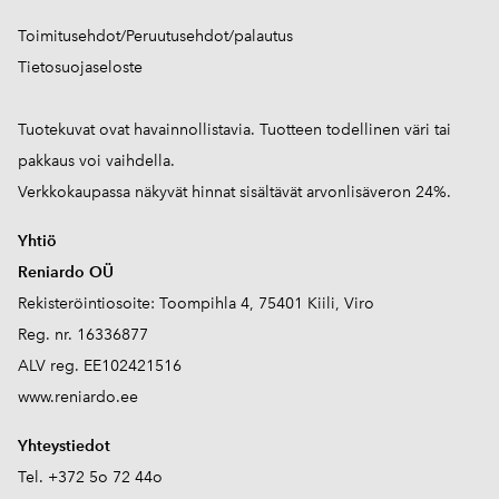
Toimitusehdot/Peruutusehdot/palautus
Tietosuojaseloste
Tuotekuvat ovat havainnollistavia. Tuotteen todellinen väri tai
pakkaus voi vaihdella.
Verkkokaupassa näkyvät hinnat sisältävät arvonlisäveron 24%.
Yhtiö
Reniardo OÜ
Rekisteröintiosoite: Toompihla 4, 75401 Kiili, Viro
Reg. nr. 16336877
ALV reg. EE102421516
www.reniardo.ee
Yhteystiedot
Tel. +372 5o 72 44o