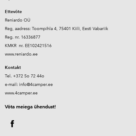
Ettevõte
Reniardo OÜ
Reg, aadress: Toompihla 4, 75401 Kiili, Eesti Vabariik
Reg. nr. 16336877
KMKR nr. EE102421516
www.reniardo.ee
Kontakt
Tel. +372 5o 72 44o
e-mail:
info@4camper.ee
www.4camper.ee
V
õta meiega ühendust!