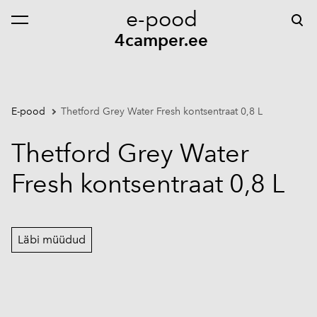
e-pood
lisati ostukorvi.
Vaata ostukorvi
4camper.ee
E-pood
Thetford Grey Water Fresh kontsentraat 0,8 L
Thetford Grey Water
Fresh kontsentraat 0,8 L
Läbi müüdud