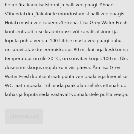
hoiab ära kanalisatsiooni ja halli vee paagi lõhnad.
Vähendab ka jääkainete moodustumist halli vee paagis.
Hoiab musta vee kauem värskena. Lisa Grey Water Fresh
kontsentraati otse kraanikaussi või kanalisatsiooni ja
loputa puhta veega. 100-liitrise musta vee paagi puhul
on soovitatav doseerimiskogus 80 ml, kui aga keskkonna
temperatuur on üle 30 °C, on soovitav kogus 100 ml. Üks
doseerimiskogus mõjub kuni viis päeva. Ära lisa Grey
Water Fresh kontsentraati puhta vee paaki ega keemilise
WC jäätmepaaki. Tühjenda paak alati selleks ettenähtud
kohas ja loputa seda vastavalt võimalustele puhta veega.
Läbi müüdud