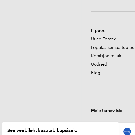
E-pood
Uued Tooted
Populaarsemad tooted
Komisjonimüük
Uudised
Blogi
Meie tarneviisid
See veebileht kasutab küpsiseid