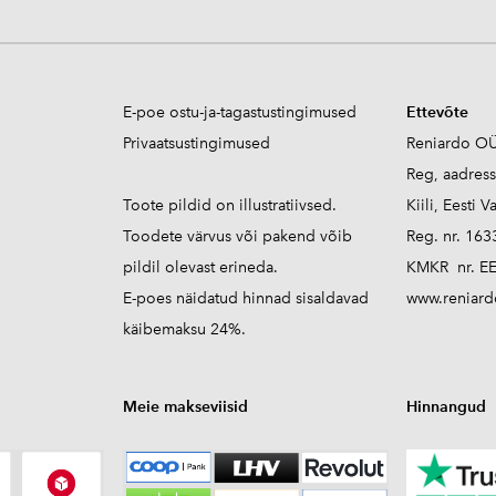
E-poe ostu-ja-tagastustingimused
Ettevõte
Privaatsustingimused
Reniardo O
Reg, aadres
Toote pildid on illustratiivsed.
Kiili, Eesti V
Toodete värvus või pakend võib
Reg. nr. 16
pildil olevast erineda.
KMKR nr. E
E-poes näidatud hinnad sisaldavad
www.reniard
käibemaksu 24%.
Meie makseviisid
Hinnangud