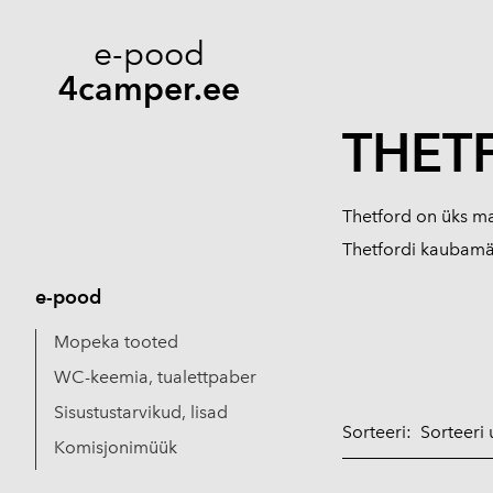
e-pood
4camper.ee
THET
Thetford on üks m
Thetfordi kaubamär
e-pood
Mopeka tooted
WC-keemia, tualettpaber
Sisustustarvikud, lisad
Sorteeri:
Komisjonimüük