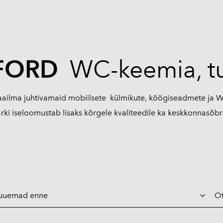
FORD
WC-keemia, t
aailma juhtivamaid mobiilsete külmikute, köögiseadmete ja 
ki iseloomustab lisaks kõrgele kvaliteedile ka keskkonnasõbr
Ot