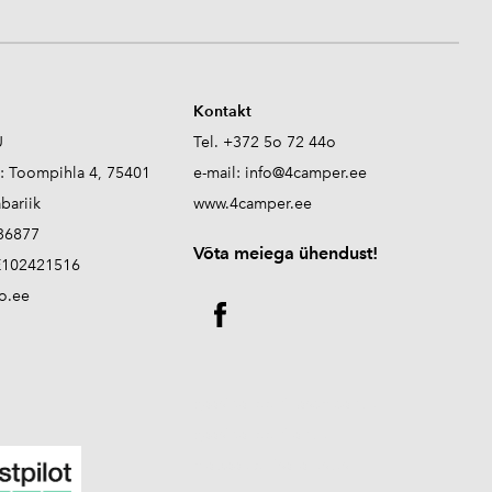
Kontakt
Ü
Tel. +372 5o 72 44o
s: Toompihla 4, 75401
e-mail:
info@4camper.ee
abariik
www.4camper.ee
336877
V
õta meiega ühendust!
E102421516
o.ee
gaasiballooni tasemeandur
gaasiballooni andur
matkaauto lisavarustus