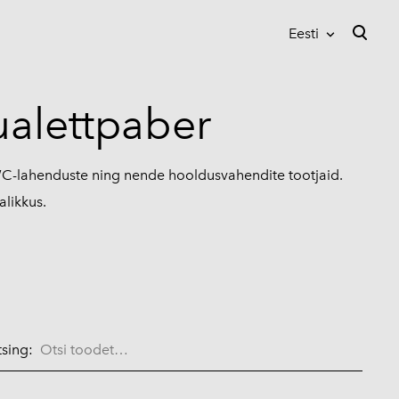
Eesti
lisati ostukorvi.
Vaata ostukorvi
Eesti
ualettpaber
Suomi
English
WC-lahenduste ning nende hooldusvahendite tootjaid.
alikkus.
sing: