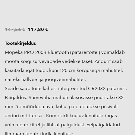
147,56 €
117,80 €
Tootekirjeldus
Mopeka PRO 200B Bluetooth (patareitoitel) võimaldab
mõõta kõigi survevabade vedelike taset. Andurit saab
kasutada igat tüüpi, kuni 120 cm kõrgusega mahutitel,
näiteks hallvee- ja joogiveemahutitel.
Seade saab toite kahest integreeritud CR2032 patareist.
Paigaldus: Survevaba mahuti ülasosasse puuritakse 32
mm läbimõõduga ava, kuhu paigaldatakse püsivalt
anduri mõõteosa . Komplekti kuuluv kinnitusrõngas
võimaldab kiiret ja lihtsat paigaldust. Eelpaigaldatud
liimraam tagab kindla kinnituse.