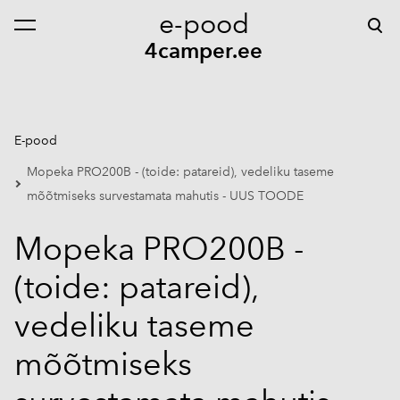
e-pood
lisati ostukorvi.
Vaata ostukorvi
4camper.ee
E-pood
Mopeka PRO200B - (toide: patareid), vedeliku taseme
mõõtmiseks survestamata mahutis - UUS TOODE
Mopeka PRO200B -
(toide: patareid),
vedeliku taseme
mõõtmiseks