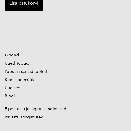
Lisa ostukorvi
E-pood
Uued Tooted
Populaarsemad tooted
Komisjonimüük
Uudised
Blogi
E-poe ostu-ja-tagastustingimused
Privaatsustingimused