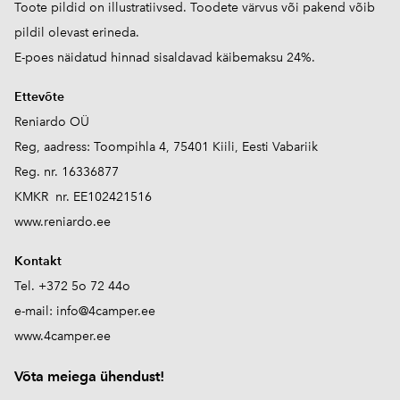
Toote pildid on illustratiivsed. Toodete värvus või pakend võib
pildil olevast erineda.
E-poes näidatud hinnad sisaldavad käibemaksu 24%.
Ettevõte
Reniardo OÜ
Reg, aadress: Toompihla 4, 75401 Kiili, Eesti Vabariik
Reg. nr. 16336877
KMKR nr. EE102421516
www.reniardo.ee
Kontakt
Tel. +372 5o 72 44o
e-mail:
info@4camper.ee
www.4camper.ee
V
õta meiega ühendust!