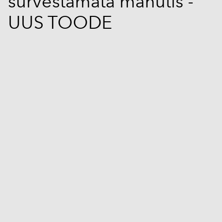
survestamata mahutis -
UUS TOODE