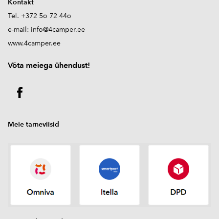
Kontakt
Tel. +372 5o 72 44o
e-mail:
info@4camper.ee
www.4camper.ee
V
õta meiega ühendust!
Meie tarneviisid