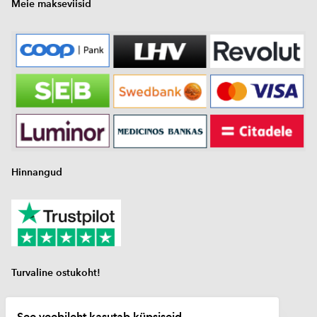
Meie makseviisid
Hinnangud
Turvaline ostukoht!
gaasiballooni tasemeandur
See veebileht kasutab küpsiseid