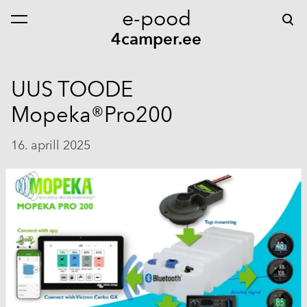
e-pood
lisati ostukorvi.
Vaata ostukorvi
4camper.ee
UUS TOODE
Mopeka®Pro200
16. aprill 2025