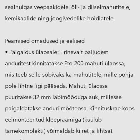
sealhulgas veepaakidele, õli- ja diiselmahutitele,
kemikaalide ning joogivedelike hoidlatele.
Peamised omadused ja eelised
• Paigaldus ülaosale: Erinevalt paljudest
anduritest kinnitatakse Pro 200 mahuti ülaossa,
mis teeb selle sobivaks ka mahutitele, mille põhja
pole lihtne ligi pääseda. Mahuti ülaossa
puuritakse 32 mm läbimõõduga auk, millesse
paigaldatakse anduri mõõteosa. Kinnituskrae koos
eelmonteeritud kleepraamiga (kuulub
tarnekomplekti) võimaldab kiiret ja lihtsat