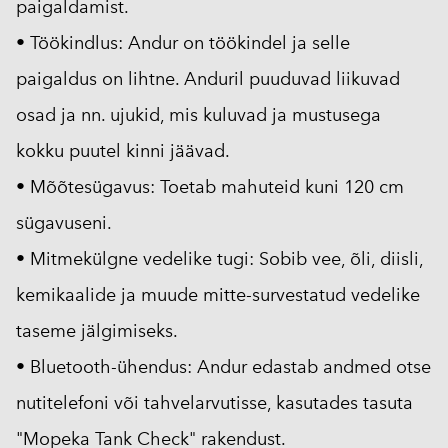
paigaldamist.
• Töökindlus: Andur on töökindel ja selle
paigaldus on lihtne. Anduril puuduvad liikuvad
osad ja nn. ujukid, mis kuluvad ja mustusega
kokku puutel kinni jäävad.
• Mõõtesügavus: Toetab mahuteid kuni 120 cm
sügavuseni.
• Mitmekülgne vedelike tugi: Sobib vee, õli, diisli,
kemikaalide ja muude mitte-survestatud vedelike
taseme jälgimiseks.
• Bluetooth-ühendus: Andur edastab andmed otse
nutitelefoni või tahvelarvutisse, kasutades tasuta
"Mopeka Tank Check" rakendust.